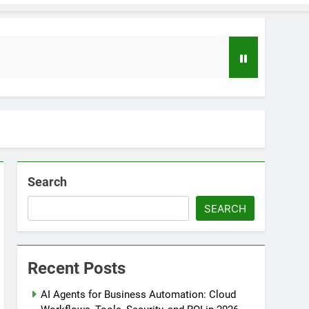
Search
SEARCH
loper to AI Engineer Roadmap 2026
o
Recent Posts
uide to Automating Infrastructure with Git
AI Agents for Business Automation: Cloud