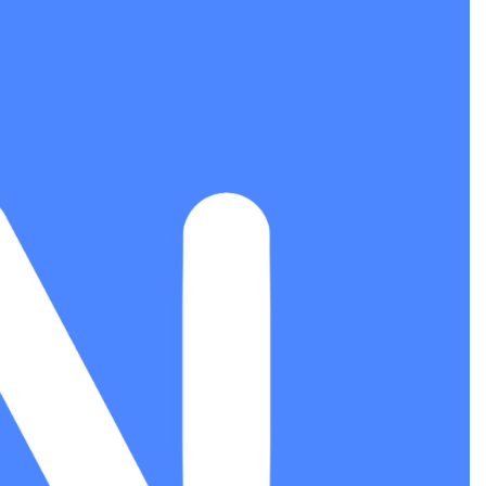
as Code Tool in 2026: Complete Enterprise Guide for Cloud Au
: The Complete Enterprise Guide to Software Supply Chain P
Design Patterns with Google ADK
Implementing Anthropic’s Age
7 Months Ago