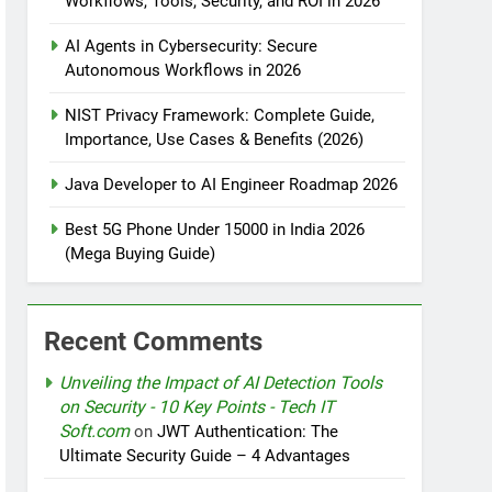
Workflows, Tools, Security, and ROI in 2026
AI Agents in Cybersecurity: Secure
tomation
Autonomous Workflows in 2026
NIST Privacy Framework: Complete Guide,
Importance, Use Cases & Benefits (2026)
rotection
Java Developer to AI Engineer Roadmap 2026
Best 5G Phone Under 15000 in India 2026
(Mega Buying Guide)
nt Design Patterns with Google ADK
Recent Comments
Unveiling the Impact of AI Detection Tools
on Security - 10 Key Points - Tech IT
Soft.com
on
JWT Authentication: The
Ultimate Security Guide – 4 Advantages