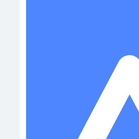
Terraform as an Infrastructure 
6 Months Ago
SALSA, SBOM and Cloud Security
6 Months Ago
Implementing Anthropic Agent 
7 Months Ago